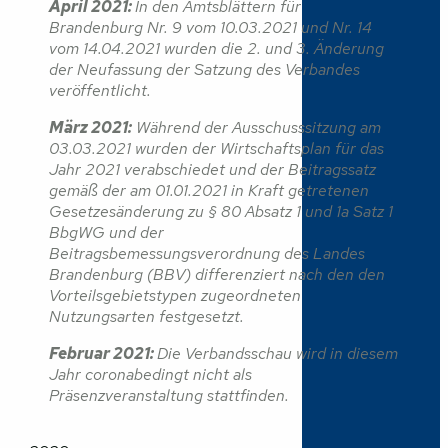
April 2021:
In den Amtsblättern für
Brandenburg Nr. 9 vom 10.03.2021 und Nr. 14
vom 14.04.2021 wurden die 2. und 3. Änderung
der Neufassung der Satzung des Verbandes
veröffentlicht.
März 2021:
Während der Ausschusssitzung am
03.03.2021 wurden der Wirtschaftsplan für das
Jahr 2021 verabschiedet und der Beitragssatz
gemäß der am 01.01.2021 in Kraft getretenen
Gesetzesänderung zu § 80 Absatz 1 und 1a Satz 1
BbgWG und der
Beitragsbemessungsverordnung des Landes
Brandenburg (BBV) differenziert nach den den
Vorteilsgebietstypen zugeordneten
Nutzungsarten festgesetzt.
Februar 2021:
Die Verbandsschau wird in diesem
Jahr coronabedingt nicht als
Präsenzveranstaltung stattfinden.