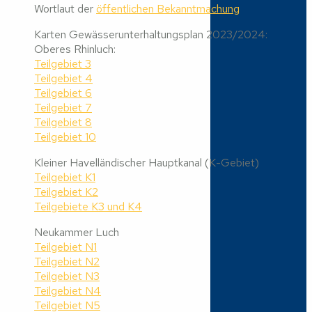
Wortlaut der
öffentlichen Bekanntmachung
Karten Gewässerunterhaltungsplan 2023/2024:
Oberes Rhinluch:
Teilgebiet 3
Teilgebiet 4
Teilgebiet 6
Teilgebiet 7
Teilgebiet 8
Teilgebiet 10
Kleiner Havelländischer Hauptkanal (K-Gebiet)
Teilgebiet K1
Teilgebiet K2
Teilgebiete K3 und K4
Neukammer Luch
Teilgebiet N1
Teilgebiet N2
Teilgebiet N3
Teilgebiet N4
Teilgebiet N5