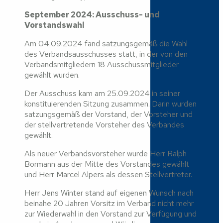
September 2024: Ausschuss- und
Vorstandswahl
Am 04.09.2024 fand satzungsgemäß die Wahl
des Verbandsausschusses statt, in der von den
Verbandsmitgliedern 18 Ausschussmitglieder
gewählt wurden.
Der Ausschuss kam am 25.09.2024 in seiner
konstituierenden Sitzung zusammen. Darin wurden
satzungsgemäß der Vorstand, der Vorsteher und
der stellvertretende Vorsteher des Verbandes
gewählt.
Als neuer Verbandsvorsteher wurde Herr Ralph
Bormann aus der Mitte des Vorstandes gewählt
und Herr Marcel Alpers als dessen Stellvertreter.
Herr Jens Winter stand auf eigenen Wunsch nach
beinahe 20 Jahren Vorsitz im Verband nicht mehr
zur Wiederwahl in den Vorstand zur Verfügung und