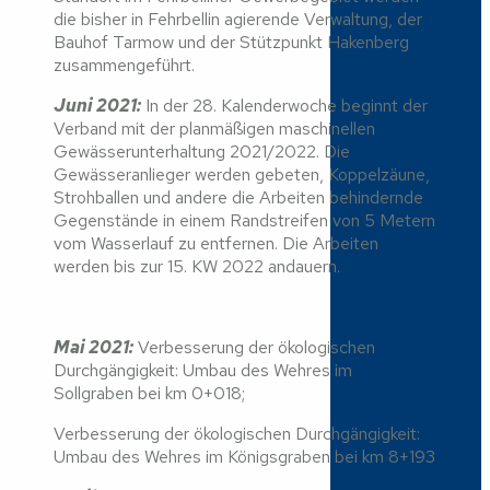
die bisher in Fehrbellin agierende Verwaltung, der
Bauhof Tarmow und der Stützpunkt Hakenberg
zusammengeführt.
Juni 2021:
In der 28. Kalenderwoche beginnt der
Verband mit der planmäßigen maschinellen
Gewässerunterhaltung 2021/2022. Die
Gewässeranlieger werden gebeten, Koppelzäune,
Strohballen und andere die Arbeiten behindernde
Gegenstände in einem Randstreifen von 5 Metern
vom Wasserlauf zu entfernen. Die Arbeiten
werden bis zur 15. KW 2022 andauern.
Mai 2021:
Verbesserung der ökologischen
Durchgängigkeit: Umbau des Wehres im
Sollgraben bei km 0+018;
Verbesserung der ökologischen Durchgängigkeit:
Umbau des Wehres im Königsgraben bei km 8+193