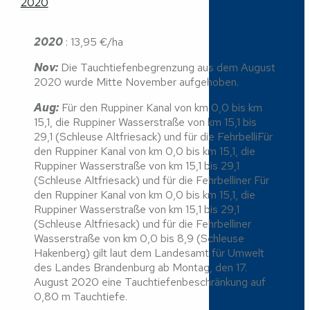
2020
2020
: 13,95 €/ha
Nov:
Die Tauchtiefenbegrenzung aus dem August
2020 wurde Mitte November aufgehoben.
Aug:
Für den Ruppiner Kanal von km 0,0 bis km
15,1, die Ruppiner Wasserstraße von km 15,1 bis
29,1 (Schleuse Altfriesack) und für die FehrbelliFür
den Ruppiner Kanal von km 0,0 bis km 15,1, die
Ruppiner Wasserstraße von km 15,1 bis 29,1
(Schleuse Altfriesack) und für die Fehrbelliner Für
den Ruppiner Kanal von km 0,0 bis km 15,1, die
Ruppiner Wasserstraße von km 15,1 bis 29,1
(Schleuse Altfriesack) und für die Fehrbelliner
Wasserstraße von km 0,0 bis 8,9 (Schleuse
Hakenberg) gilt laut dem Landesamt für Umwelt
des Landes Brandenburg ab Montag, den 17.
August 2020 eine Tauchtiefenbeschränkung auf
0,80 m Tauchtiefe.