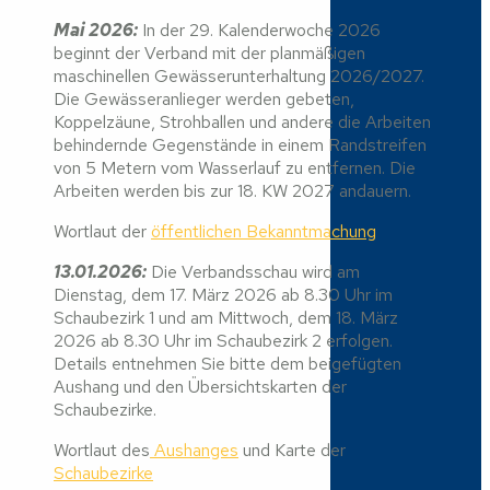
Mai 2026:
In der 29. Kalenderwoche 2026
beginnt der Verband mit der planmäßigen
maschinellen Gewässerunterhaltung 2026/2027.
Die Gewässeranlieger werden gebeten,
Koppelzäune, Strohballen und andere die Arbeiten
behindernde Gegenstände in einem Randstreifen
von 5 Metern vom Wasserlauf zu entfernen. Die
Arbeiten werden bis zur 18. KW 2027 andauern.
Wortlaut der
öffentlichen Bekanntmachung
13.01.2026:
Die Verbandsschau wird am
Dienstag, dem 17. März 2026 ab 8.30 Uhr im
Schaubezirk 1 und am Mittwoch, dem 18. März
2026 ab 8.30 Uhr im Schaubezirk 2 erfolgen.
Details entnehmen Sie bitte dem beigefügten
Aushang und den Übersichtskarten der
Schaubezirke.
Wortlaut des
Aushanges
und Karte der
Schaubezirke