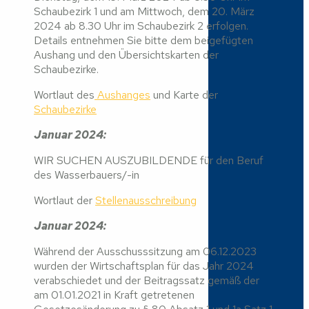
Schaubezirk 1 und am Mittwoch, dem 20. März
2024 ab 8.30 Uhr im Schaubezirk 2 erfolgen.
Details entnehmen Sie bitte dem beigefügten
Aushang und den Übersichtskarten der
Schaubezirke.
Wortlaut des
Aushanges
und Karte der
Schaubezirke
Januar 2024:
WIR SUCHEN AUSZUBILDENDE für den Beruf
des Wasserbauers/-in
Wortlaut der
Stellenausschreibung
Januar 2024:
Während der Ausschusssitzung am 06.12.2023
wurden der Wirtschaftsplan für das Jahr 2024
verabschiedet und der Beitragssatz gemäß der
am 01.01.2021 in Kraft getretenen