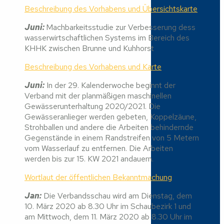
Beschreibung des Vorhabens und Übersichtskarte
Juni:
Machbarkeitsstudie zur Verbesserung dess
wasserwirtschaftlichen Systems im Bereich des
KHHK zwischen Brunne und Kuhhorst
Beschreibung des Vorhabens und Karte
Juni:
In der 29. Kalenderwoche beginnt der
Verband mit der planmäßigen maschinellen
Gewässerunterhaltung 2020/2021. Die
Gewässeranlieger werden gebeten, Koppelzäune,
Strohballen und andere die Arbeiten behindernde
Gegenstände in einem Randstreifen von 5 Metern
vom Wasserlauf zu entfernen. Die Arbeiten
werden bis zur 15. KW 2021 andauern.
Wortlaut der öffentlichen Bekanntmachung
Jan:
Die Verbandsschau wird am Dienstag, dem
10. März 2020 ab 8.30 Uhr im Schaubezirk 1 und
am Mittwoch, dem 11. März 2020 ab 8.30 Uhr im