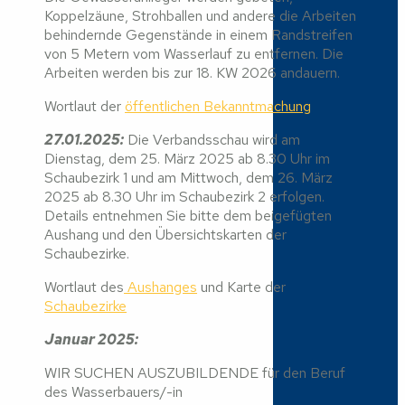
Koppelzäune, Strohballen und andere die Arbeiten
behindernde Gegenstände in einem Randstreifen
von 5 Metern vom Wasserlauf zu entfernen. Die
Arbeiten werden bis zur 18. KW 2026 andauern.
Wortlaut der
öffentlichen Bekanntmachung
27.01.2025:
Die Verbandsschau wird am
Dienstag, dem 25. März 2025 ab 8.30 Uhr im
Schaubezirk 1 und am Mittwoch, dem 26. März
2025 ab 8.30 Uhr im Schaubezirk 2 erfolgen.
Details entnehmen Sie bitte dem beigefügten
Aushang und den Übersichtskarten der
Schaubezirke.
Wortlaut des
Aushanges
und Karte der
Schaubezirke
Januar 2025:
WIR SUCHEN AUSZUBILDENDE für den Beruf
des Wasserbauers/-in