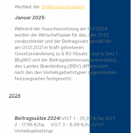
Wortlaut der
Stellenausschreibung
Januar 2025:
Während der Ausschusssitzung am 13.11.2024
wurden der Wirtschaftsplan für das Jahr 2025
verabschiedet und der Beitragssatz gemäß der
am 01.01.2021 in Kraft getretenen
Gesetzesänderung zu § 80 Absatz 1 und 1a Satz 1
BbgWG und der Beitragsbemessungsverordnung
des Landes Brandenburg (BBV) differenziert
nach den den Vorteilsgebietstypen zugeordneten
Nutzungsarten festgesetzt.
2024
Beitragssätze 2024:
VGT 1 - 35,97 €/ha; VGT
2 - 17,98 €/ha; VGT 3 - 8,99 €/ha (VGT:
Vorteilsgebietstyp