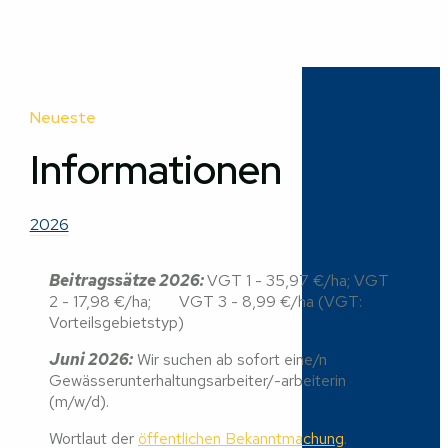
Neueste
Informationen
2026
Beitragssätze 2026:
VGT 1 - 35,97 €/ha; VGT
2 - 17,98 €/ha; VGT 3 - 8,99 €/ha (VGT:
Vorteilsgebietstyp)
Juni 2026:
Wir suchen ab sofort eine/n
Gewässerunterhaltungsarbeiter/-arbeiterin
(m/w/d).
Wortlaut der
öffentlichen Bekanntmachung
.