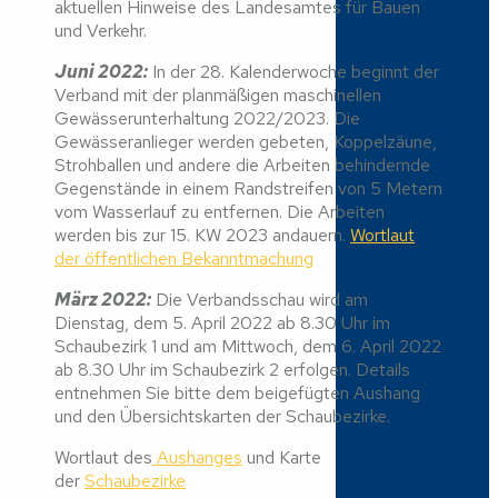
aktuellen Hinweise des Landesamtes für Bauen
und Verkehr.
Juni 2022:
In der 28. Kalenderwoche beginnt der
Verband mit der planmäßigen maschinellen
Gewässerunterhaltung 2022/2023. Die
Gewässeranlieger werden gebeten, Koppelzäune,
Strohballen und andere die Arbeiten behindernde
Gegenstände in einem Randstreifen von 5 Metern
vom Wasserlauf zu entfernen. Die Arbeiten
werden bis zur 15. KW 2023 andauern.
Wortlaut
der öffentlichen Bekanntmachung
März 2022:
Die Verbandsschau wird am
Dienstag, dem 5. April 2022 ab 8.30 Uhr im
Schaubezirk 1 und am Mittwoch, dem 6. April 2022
ab 8.30 Uhr im Schaubezirk 2 erfolgen. Details
entnehmen Sie bitte dem beigefügten Aushang
und den Übersichtskarten der Schaubezirke.
Wortlaut des
Aushanges
und Karte
der
Schaubezirke