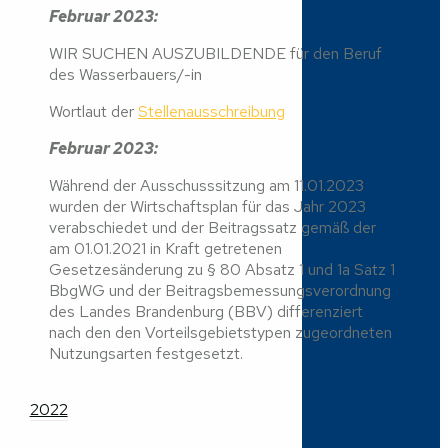
Februar 2023:
WIR SUCHEN AUSZUBILDENDE für den Beruf
des Wasserbauers/-in
Wortlaut der
Stellenausschreibung
Februar 2023:
Während der Ausschusssitzung am 11.01.2023
wurden der Wirtschaftsplan für das Jahr 2023
verabschiedet und der Beitragssatz gemäß der
am 01.01.2021 in Kraft getretenen
Gesetzesänderung zu § 80 Absatz 1 und 1a Satz 1
BbgWG und der Beitragsbemessungsverordnung
des Landes Brandenburg (BBV) differenziert
nach den den Vorteilsgebietstypen zugeordneten
Nutzungsarten festgesetzt.
2022