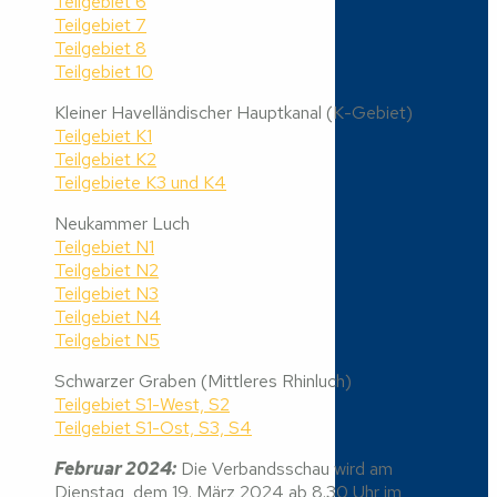
Teilgebiet 6
Teilgebiet 7
Teilgebiet 8
Teilgebiet 10
Kleiner Havelländischer Hauptkanal (K-Gebiet)
Teilgebiet K1
Teilgebiet K2
Teilgebiete K3 und K4
Neukammer Luch
Teilgebiet N1
Teilgebiet N2
Teilgebiet N3
Teilgebiet N4
Teilgebiet N5
Schwarzer Graben (Mittleres Rhinluch)
Teilgebiet S1-West, S2
Teilgebiet S1-Ost, S3, S4
Februar 2024:
Die Verbandsschau wird am
Dienstag, dem 19. März 2024 ab 8.30 Uhr im