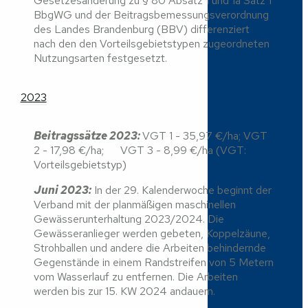
Gesetzesänderung zu § 80 Absatz 1 und 1a Satz 1
BbgWG und der Beitragsbemessungsverordnung
des Landes Brandenburg (BBV) differenziert
nach den den Vorteilsgebietstypen zugeordneten
Nutzungsarten festgesetzt.
2023
Beitragssätze 2023:
VGT 1 - 35,97 €/ha; VGT
2 - 17,98 €/ha; VGT 3 - 8,99 €/ha (VGT:
Vorteilsgebietstyp)
Juni 2023:
In der 29. Kalenderwoche beginnt der
Verband mit der planmäßigen maschinellen
Gewässerunterhaltung 2023/2024. Die
Gewässeranlieger werden gebeten, Koppelzäune,
Strohballen und andere die Arbeiten behindernde
Gegenstände in einem Randstreifen von 5 Metern
vom Wasserlauf zu entfernen. Die Arbeiten
werden bis zur 15. KW 2024 andauern.