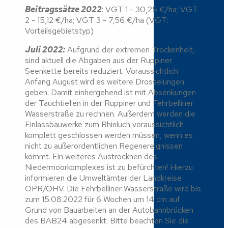
Beitragssätze 2022
: VGT 1 - 30,25 €/ha; VGT
2 - 15,12 €/ha; VGT 3 - 7,56 €/ha (VGT:
Vorteilsgebietstyp)
Juli 2022:
Aufgrund der extremen Trockenheit,
sind aktuell die Abgaben aus der Ruppiner
Seenkette bereits reduziert. Voraussichtlich
Anfang August wird es weitere Drosselungen
geben. Damit einhergehend ist mit Absenkungen
der Tauchtiefen in der Ruppiner und Fehrbelliner
Wasserstraße zu rechnen. Außerdem werden die
Einlassbauwerke zum Rhinluch voraussichtlich
komplett geschlossen werden müssen, wenn es
nicht zu außerordentlichen Regenereignissen
kommt. Ein weiteres Austrocknen des
Niedermoorkomplexes ist zu befürchten! Hierzu
informieren die Umweltämter der Landkreise
OPR/OHV. Die Fehrbelliner Wasserstraße wird bis
zum 15.08.2022 für 6 Wochen um 14 cm auf
Grund von Bauarbeiten an der Autobahnbrücken
des BAB24 abgesenkt. Bitte beachten Sie die