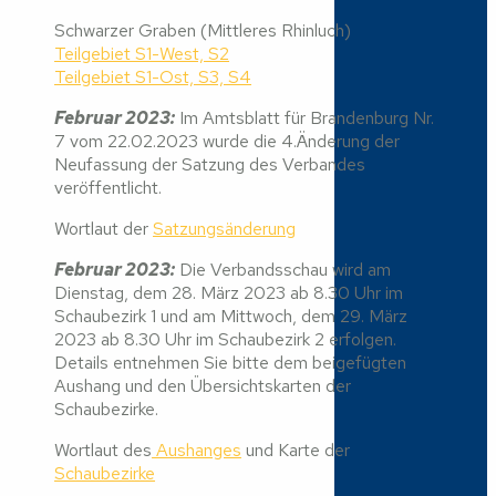
Schwarzer Graben (Mittleres Rhinluch)
Teilgebiet S1-West, S2
Teilgebiet S1-Ost, S3, S4
Februar 2023:
Im Amtsblatt für Brandenburg Nr.
7 vom 22.02.2023 wurde die 4.Änderung der
Neufassung der Satzung des Verbandes
veröffentlicht.
Wortlaut der
Satzungsänderung
Februar 2023:
Die Verbandsschau wird am
Dienstag, dem 28. März 2023 ab 8.30 Uhr im
Schaubezirk 1 und am Mittwoch, dem 29. März
2023 ab 8.30 Uhr im Schaubezirk 2 erfolgen.
Details entnehmen Sie bitte dem beigefügten
Aushang und den Übersichtskarten der
Schaubezirke.
Wortlaut des
Aushanges
und Karte der
Schaubezirke