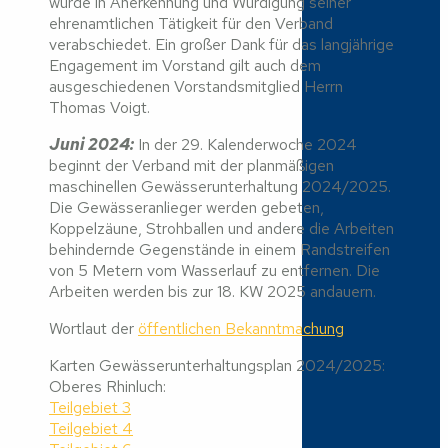
wurde in Anerkennung und Würdigung seiner
ehrenamtlichen Tätigkeit für den Verband
verabschiedet. Ein großer Dank für das langjährige
Engagement im Vorstand gilt auch dem
ausgeschiedenen Vorstandsmitglied Herrn
Thomas Voigt.
Juni 2024:
In der 29. Kalenderwoche 2024
beginnt der Verband mit der planmäßigen
maschinellen Gewässerunterhaltung 2024/2025.
Die Gewässeranlieger werden gebeten,
Koppelzäune, Strohballen und andere die Arbeiten
behindernde Gegenstände in einem Randstreifen
von 5 Metern vom Wasserlauf zu entfernen. Die
Arbeiten werden bis zur 18. KW 2025 andauern.
Wortlaut der
öffentlichen Bekanntmachung
Karten Gewässerunterhaltungsplan 2024/2025:
Oberes Rhinluch:
Teilgebiet 3
Teilgebiet 4