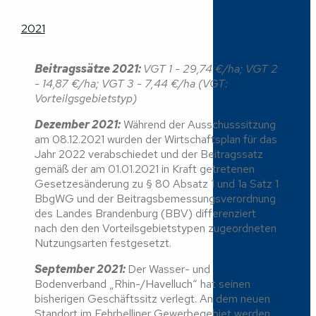
2021
Beitragssätze 2021:
VGT 1 - 29,74 €/ha;
VGT 2
- 14,87 €/ha; VGT 3 - 7,44 €/ha (VGT:
Vorteilgsgebietstyp)
Dezember 2021:
Während der Ausschusssitzung
am 08.12.2021 wurden der Wirtschaftsplan für das
Jahr 2022 verabschiedet und der Beitragssatz
gemäß der am 01.01.2021 in Kraft getretenen
Gesetzesänderung zu § 80 Absatz 1 und 1a Satz 1
BbgWG und der Beitragsbemessungsverordnung
des Landes Brandenburg (BBV) differenziert
nach den den Vorteilsgebietstypen zugeordneten
Nutzungsarten festgesetzt.
September 2021:
Der Wasser- und
Bodenverband „Rhin-/Havelluch“ hat seinen
bisherigen Geschäftssitz verlegt. An dem neuen
Standort im Fehrbelliner Gewerbegebiet werden