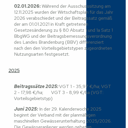
02.01.2026:
Während der Ausschusssitzung am
12.11.2025 wurden der Wirtschaftsplan für das Jahr
2026 verabschiedet und der Beitragssatz gemäß
der am 01.01.2021 in Kraft getretenen
Gesetzesänderung zu § 80 Absatz 1 und 1a Satz 1
BbgWG und der Beitragsbemessungsverordnung
des Landes Brandenburg (BBV) differenziert
nach den den Vorteilsgebietstypen zugeordneten
Nutzungsarten festgesetzt.
2025
Beitragssätze 2025:
VGT 1 - 35,97 €/ha; VGT
2 - 17,98 €/ha; VGT 3 - 8,99 €/ha (VGT:
Vorteilsgebietstyp)
Juni 2025:
In der 29. Kalenderwoche 2025
beginnt der Verband mit der planmäßigen
maschinellen Gewässerunterhaltung 2025/2026.
Die Gewässeranlieger werden gebeten,